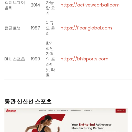
액티브웨어
가능
2014
https://activewearbali.com
​
발리
한 요
가
대규
펄글로벌
1987
모 윤
https://Pearlglobal.com
​
리
합리
적인
가격
BHL 스포츠
1999
의 프
https://bhlsports.com
​
라이
빗 라
벨
동관 산산선 스포츠