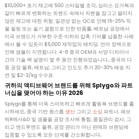
$10,000+ 초기 재고에 500 스타일별 조각, 심리스 요가복과
같이 빠르게 변화하는 트렌드 속에서 자본을 잠그고 팔리지
않은 재고에 대한 위험. 일관성 없는 QC로 인해 15-25% 직
물 필링 또는 솔기 결함으로 인한 반품률, 베트남 공장에서
미국 브랜드가 거부한 수준 이하의 압축 기어를 납품한 사례
에서 볼 수 있듯이 $5,000 재작업의 배치당. 언어 장벽으로
인해 샘플이 지연됩니다. 4-6 중국 OEM과 서양 디자이너
간의 기술 팩 설명이 몇 주 동안 진행되었습니다., 중국의 다
중 공장 물류, 베트남, 그리고 인도도 추가 20-30% 배송 지
연 및 $2-3/kg 수수료.
귀하의 액티브웨어 브랜드를 위해 Splygo와 파트
너십을 맺어야 하는 이유 2026
Splygo를 통해 더욱 스마트하고 빠르게 활동복 브랜드를 출
시하세요, 중국 기반 원스톱
생산
그리고
소싱
파트너. 패브
릭R에서&D 및 샘플을 공장 조사에 통합, 품질관리 검사, 그
리고 엔드투엔드 물류, 공장 관리가 아닌 판매와 브랜딩에
집중할 수 있도록 모든 단계를 간소화합니다..