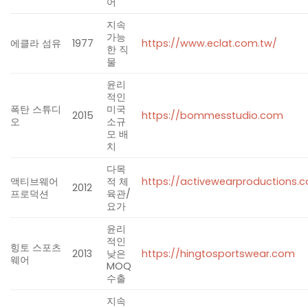
어
지속
가능
에클라 섬유
1977
https://www.eclat.com.tw/
한 직
물
윤리
적인
폭탄 스튜디
미국
2015
https://bommesstudio.com
​
오
소규
모 배
치
다목
액티브웨어
적 체
https://activewearproductions.
2012
프로덕션
육관/
요가
윤리
적인
힝토 스포츠
2013
낮은
https://hingtosportswear.com
​
웨어
MOQ
수출
지속