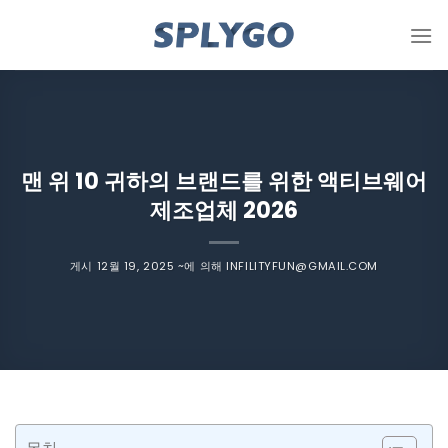
콘
텐
츠
로
건
너
뜁
맨 위 10 귀하의 브랜드를 위한 액티브웨어
니
제조업체 2026
다
게시
12월 19, 2025
~에 의해
INFILITYFUN@GMAIL.COM