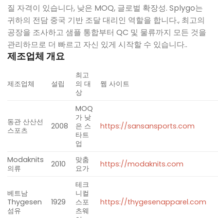
질 자격이 있습니다, 낮은 MOQ, 글로벌 확장성. Splygo는
귀하의 전담 중국 기반 조달 대리인 역할을 합니다., 최고의
공장을 조사하고 샘플 통합부터 QC 및 물류까지 모든 것을
관리하므로 더 빠르고 자신 있게 시작할 수 있습니다..
제조업체 개요
최고
제조업체
설립
의 대
웹 사이트
상
MOQ
가 낮
동관 산산선
2008
은 스
https://sansansports.com
스포츠
타트
업
Modaknits
맞춤
2010
https://modaknits.com
​
의류
요가
테크
베트남
니컬
Thygesen
1929
스포
https://thygesenapparel.com
​
섬유
츠웨