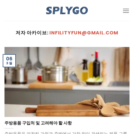
콘
텐
츠
로
저자 아카이브:
INFILITYFUN@GMAIL.COM
건
너
뜁
니
06
다
3 월
주방용품 구입처 및 고려해야 할 사항
주방용품은 여전히 ​​가정과 주방에서 가장 많이 검색되는 제품 그룹