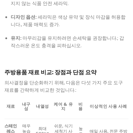
지지 않는 식품 안전 세라믹.
디자인 옵션:
세라믹은 색상 유약 및 장식 마감을 허용합
니다., 제품 매력도 증가.
유지:
마무리감을 유지하려면 손세탁을 권장합니다.; 갑
작스러운 온도 충격을 피하십시오.
주방용품 재료 비교: 장점과 단점 요약
의사결정을 단순화하기 위해, 다음은 다섯 가지 주요 도구
재료를 간략하게 비교한 것입니다.:
내구
케어 & 유
비
재료
내열성
이상적인 사용 사례
성
지
용
스테인
매우
쉬운, 식기
최대
높
레스
높습
세척기 사
매일 사용, 전문 주방