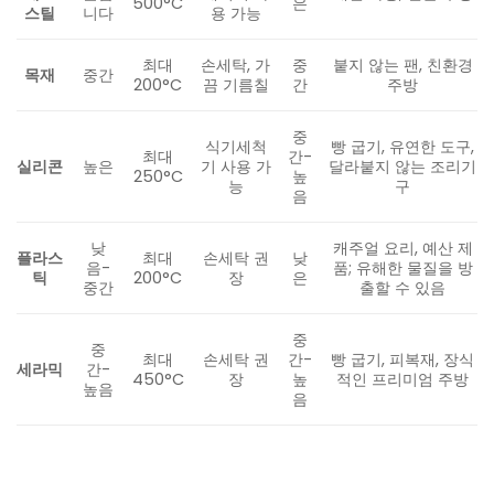
500°C
은
스틸
니다
용 가능
최대
손세탁, 가
중
붙지 않는 팬, 친환경
목재
중간
200°C
끔 기름칠
간
주방
중
식기세척
빵 굽기, 유연한 도구,
최대
간-
실리콘
높은
기 사용 가
달라붙지 않는 조리기
250°C
높
능
구
음
낮
캐주얼 요리, 예산 제
플라스
최대
손세탁 권
낮
음-
품; 유해한 물질을 방
틱
200°C
장
은
중간
출할 수 있음
중
중
최대
손세탁 권
간-
빵 굽기, 피복재, 장식
세라믹
간-
450°C
장
높
적인 프리미엄 주방
높음
음