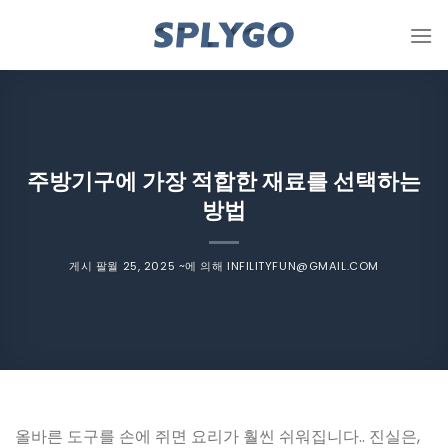
콘
텐
츠
로
건
너
뜁
주방기구에 가장 적합한 재료를 선택하는
니
방법
다
게시
팔월 25, 2025
~에 의해
INFILITYFUN@GMAIL.COM
올바른 도구를 손에 쥐면 요리가 훨씬 쉬워집니다.. 진실은,