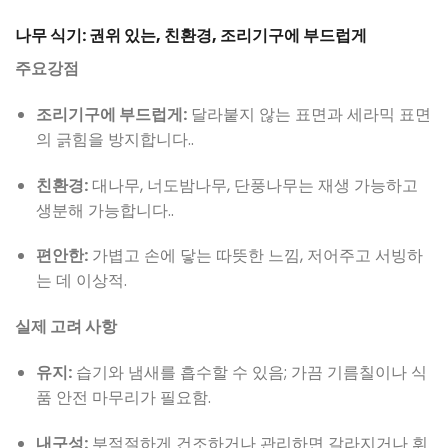
나무 식기: 권위 있는, 친환경, 조리기구에 부드럽게
주요강점
조리기구에 부드럽게:
달라붙지 않는 표면과 세라믹 표면
의 긁힘을 방지합니다..
친환경:
대나무, 너도밤나무, 단풍나무는 재생 가능하고
생분해 가능합니다..
편안한:
가볍고 손에 닿는 따뜻한 느낌, 저어주고 서빙하
는 데 이상적.
실제 고려 사항
유지:
습기와 냄새를 흡수할 수 있음; 가끔 기름칠이나 식
품 안전 마무리가 필요함.
내구성:
부적절하게 건조하거나 관리하면 갈라지거나 휘