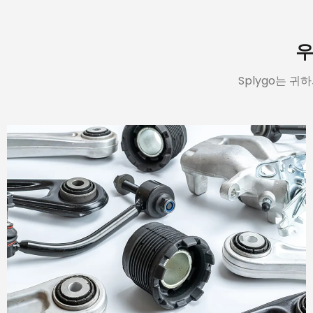
우
Splygo는 