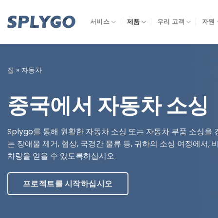
콘
텐
서비스
제품
우리 고객
자원
츠
로
건
너
집
»
자동차
뜁
니
중국에서 자동차 소싱
다
Splygo를 통해 원활한 자동차 소싱 또는 자동차 부품 소싱을
는 장애물 제거, 협상, 국경간 물류 등, 귀하의 소싱 여정에서
차량을 얻을 수 있도록하십시오.
프로젝트를 시작하십시오