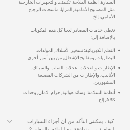
السيارة, أنظمة الملاحة, تكييف, والتجهيزات الخارجية
مثل المصابيح الأمامية, المرايا, ماسحات الزجاج
الأمامي, إلخ.
تغطي خدمات المصادر لدينا كل هذه المكونات
بالإضافة إلى:
النظم الكهربائية: تسخير الأسلاك, المولدات,
البطاريات, ومفاتيح الإشعال, من بين أمور أخرى.
الإطارات والعجلات: عجلات الصلب والسبائك,
الأنابيب, والإطارات من الشركات المصنعة
المشهورين.
أنظمة السلامة: وسائد هوائية, حزام الامان, وحدات
ABS, إلخ.
كيف يمكنني التأكد من أن أجزاء السيارات
الخاصة بي متوافقة مع اللوائح والمعايير?