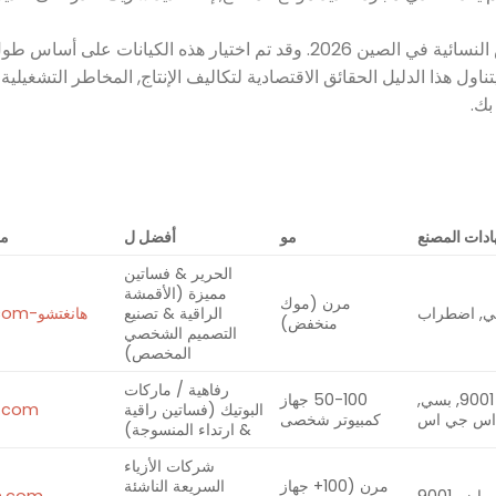
يقدم التحليل التالي قائمة منسقة لأهم الشركات المصنعة للملابس النسائية في الصين 2026. وقد تم اختيار هذه الكيانات
يتناول هذا الدليل الحقائق الاقتصادية لتكاليف الإنتاج, المخاطر التشغيلية
بك.
دات المصنع
مو
أفضل ل
مو
الحرير & فساتين
مميزة (الأقمشة
مرن (موك
, اضطراب
الراقية & تصنيع
هانغتشو-garment.com
منخفض)
التصميم الشخصي
المخصص)
رفاهية / ماركات
ايزو 9001, بسي,
50-100 جهاز
البوتيك (فساتين راقية
g.com
س جي اس
كمبيوتر شخصى
& ارتداء المنسوجة)
شركات الأزياء
مرن (100+ جهاز
السريعة الناشئة