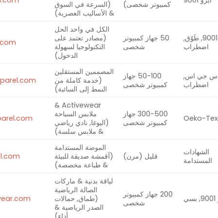
ايزو 9001
n.com
كمبيوتر شخصى)
(السرعة في السوق
& الأساليب العصرية)
الكل في واحد الحل
ايزو 9001, طَوّق,
50 جهاز كمبيوتر
(مصادر تعتمد على
.com
اضطراب
شخصى
التكنولوجيا لسهولة
الدخول)
المصممين المستقلين
اس جي اس,
50-100 جهاز
(خدمة كاملة من
parel.com
اضطراب
كمبيوتر شخصى
النمط إلى السائبة)
Activewear &
300-500 جهاز
ملابس السباحة
parel.com
كمبيوتر شخصى
(اليوغا, نادي رياضي
& ملابس سلسة)
الموضة المستدامة
الشهادات
قليل (مرن)
(أقمشة صديقة للبيئة
l.com
المستدامة
& طباعة مخصصة)
لياقة بدنية & ماركات
الصالة الرياضية
200 جهاز كمبيوتر
سي
(طماق, حمالات
wear.com
شخصى
الصدر الرياضية &
أداء)