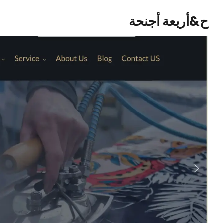
ح&أربعة أجنحة