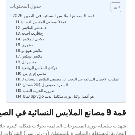
جدول المحتويات
قمة 9 مصانع الملابس النسائية في الصين 2026
قمة 9 مصنعي الملابس النسائية
هانغتشو للملابس
ح&أربعة أجنحة
د&جي للملابس
مظهري
ملابس هونغ يو
ملابس يوتكس
ملابس ايل
هوكاي للملابس الرياضية
ملابس إم إم إس
3 عمليات الاحتيال الشائعة عند البحث عن مصنعي الملابس النسائية
السعر الحقيقي ل $20 فستان
ضرورة الحزمة التقنية
لماذا Splygo هو أفضل وكيل توريد متكامل لديك
قمة 9 مصانع الملابس النسائية في الصين 2026
شهدت سلسلة توريد المنسوجات العالمية تحولات هيكلية كبيرة خلال 
التجارية المستقلة والمباشرة للمستهلك (دي تي سي) الشركات, لم 