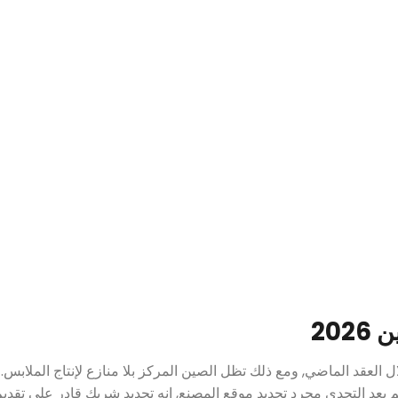
العقد الماضي, ومع ذلك تظل الصين المركز بلا منازع لإنتاج الملابس. 
يعد التحدي مجرد تحديد موقع المصنع, إنه تحديد شريك قادر على تقدي