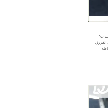
يدات’
يفهمون الفروق
اطة