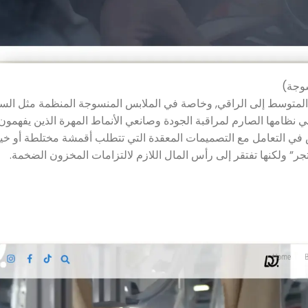
سوجة)
لمتوسط ​​إلى الراقي, وخاصة في الملابس المنسوجة المنظمة مثل الس
لوزات والبذلات. ح&تكمن الميزة التنافسية لشركة Fourwing في نظامها الصارم لمراقبة الجودة وصانعي الأنماط المهرة الذين 
ص في التعامل مع التصميمات المعقدة التي تتطلب أقمشة مختلطة أو خي
جر” ولكنها تفتقر إلى رأس المال اللازم لالتزامات المخزون الضخمة.