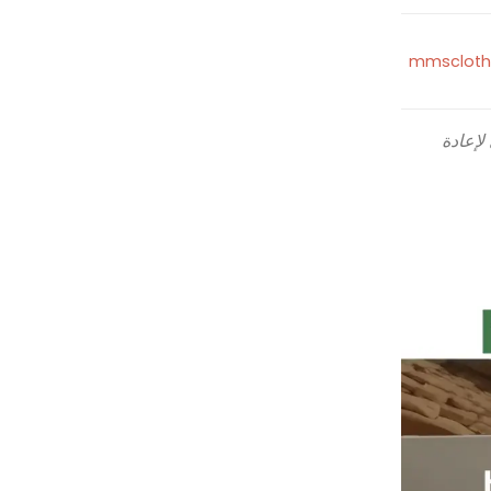
mmscloth
ل الزمني لإعادة