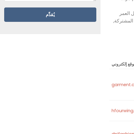
 على أساس طول العمر
 المشتركة,
قع إلكتروني
hfourwin