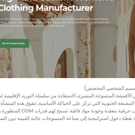
التصميم الشخصي المخصص)
 من خلال تخصصها في الأقمشة المنسوجة المتميزة, الاستفادة من سلسلة التوريد الإقليمية
صنعة الجنوبية التي تركز على الحياكة الأساسية, تتفوق هذه المنشأة ف
الفساتين الفاخرة, البلوزات, والتنانير المصممة خصيصًا والتي تتطلب حرف
كية نقطة دخول استراتيجية إلى صناعة المنسوجات عالية القيمة دون الصل