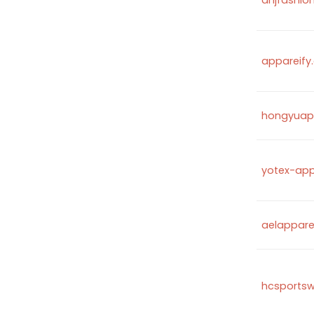
dnjfashio
appareify
hongyuap
yotex-ap
aelappare
hcsports