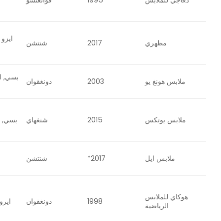
د&جي للملابس
1995
قوانغتشو
مظهري
2017
شنتشن
بسي, 
ملابس هونغ يو
2003
دونغقوان
ملابس يوتكس
2015
شنغهاي
بسي, Oeko-Tex
ملابس ايل
2017*
شنتشن
هوكاي للملابس
1998
دونغقوان
ايزو 9001, ب
الرياضية