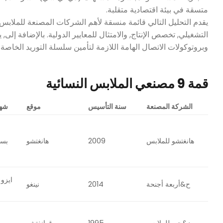
متسقة في بيئة اقتصادية متقلبة.
التشغيلي, تخصص الإنتاج, والامتثال للمعايير الدولية. بالإضافة إلى, 
وبروتوكولات الاتصال الهامة اللازمة لتأمين سلسلة التوريد الخاصة 
قمة 9 مصنعي الملابس النسائية
الشركة المصنعة
سنة التأسيس
موقع
شها
هانغتشو للملابس
2009
هانغتشو
بسي
ح&أربعة أجنحة
2014
نينغو
ا