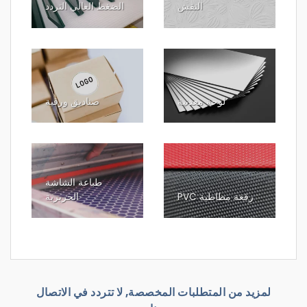
النقش
الضغط العالي التردد
لوحة معدنية
صناديق ورقية
طباعة الشاشة
رقعة مطاطية PVC
الحريرية
لمزيد من المتطلبات المخصصة, لا تتردد في الاتصال