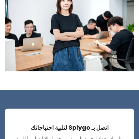
اتصل بـ Splygo لتلبية احتياجاتك
على استعداد لتجربة المزيد من خدماتنا? اتصل بنا اليوم