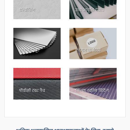
एम्बॉसिंग
उच्च आवृत्ति दबाव
धातु की पट्टी
कागज के डिब्बे
पीवीसी रबर पैच
सिल्क स्क्रीन प्रिंटिंग