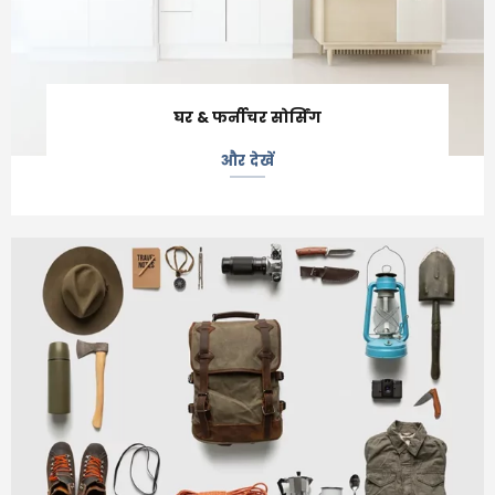
घर & फर्नीचर सोर्सिंग
और देखें