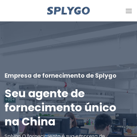
Pule
para
o
conteúdo
Empresa de fornecimento de Splygo
Seu agente de
fornecimento único
na China
Splygo O fornecimento é sua empresa de