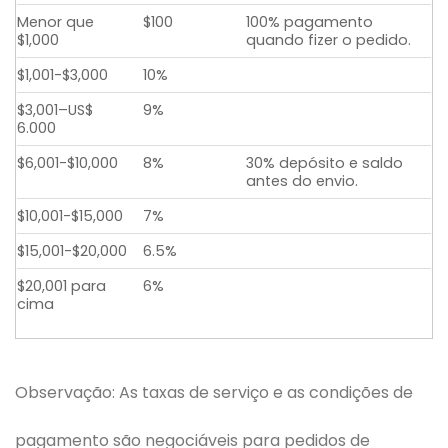
VALOR DO
TAXA DE
PRAZO DE
Menor que
$100
100% pagamento
PEDIDO
SERVIÇO
PAGAMENTO
$1,000
quando fizer o pedido.
$1,001-$3,000
10%
$3,001–US$
9%
6.000
$6,001-$10,000
8%
30% depósito e saldo
antes do envio.​
$10,001-$15,000
7%
$15,001-$20,000
6.5%
$20,001 para
6%
cima
Observação: As taxas de serviço e as condições de
pagamento são negociáveis ​​para pedidos de