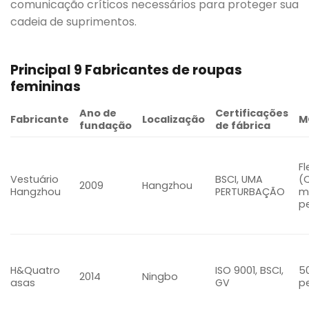
comunicação críticos necessários para proteger sua
cadeia de suprimentos.
Principal 9 Fabricantes de roupas
femininas
Ano de
Certificações
Fabricante
Localização
M
fundação
de fábrica
Fl
Vestuário
BSCI, UMA
(
2009
Hangzhou
Hangzhou
PERTURBAÇÃO
m
p
H&Quatro
ISO 9001, BSCI,
5
2014
Ningbo
asas
GV
p