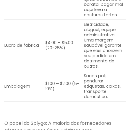
barata; pagar mal
aqui leva a
costuras tortas.
Eletricidade,
aluguel, equipe
administrativa.
Uma margem
$4.00 – $5.00
Lucro de fábrica
saudável garante
(20-25%)
que eles priorizem
seu pedido em
detrimento de
outros.
Sacos poli,
pendurar
$1.00 – $2.00 (5-
Embalagem
etiquetas, caixas,
10%)
transporte
doméstico.
O papel do Splygo: A maioria dos fornecedores