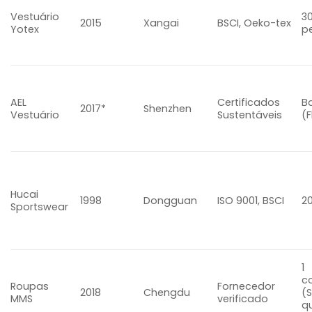
Vestuário
3
2015
Xangai
BSCI, Oeko-tex
Yotex
p
AEL
Certificados
B
2017*
Shenzhen
Vestuário
Sustentáveis
(F
Hucai
1998
Dongguan
ISO 9001, BSCI
2
Sportswear
1
c
Roupas
Fornecedor
2018
Chengdu
(
MMS
verificado
q