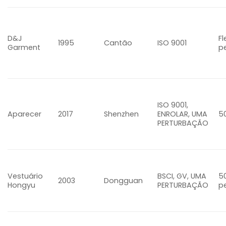
D&J
Fl
1995
Cantão
ISO 9001
Garment
p
ISO 9001,
Aparecer
2017
Shenzhen
ENROLAR, UMA
5
PERTURBAÇÃO
Vestuário
BSCI, GV, UMA
5
2003
Dongguan
Hongyu
PERTURBAÇÃO
p