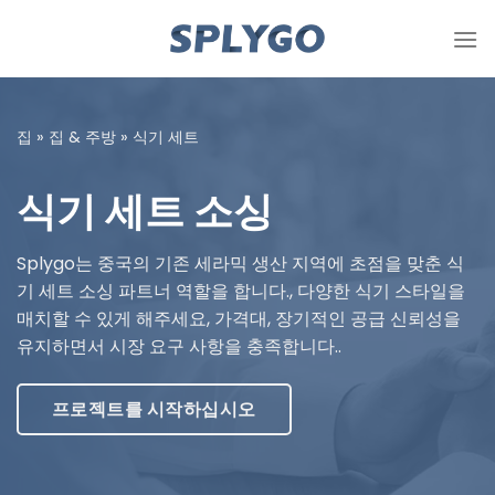
콘
텐
츠
로
건
집
»
집 & 주방
»
식기 세트
너
뜁
식기 세트 소싱
니
다
Splygo는 중국의 기존 세라믹 생산 지역에 초점을 맞춘 식
기 세트 소싱 파트너 역할을 합니다., 다양한 식기 스타일을
매치할 수 있게 해주세요, 가격대, 장기적인 공급 신뢰성을
유지하면서 시장 요구 사항을 충족합니다..
프로젝트를 시작하십시오