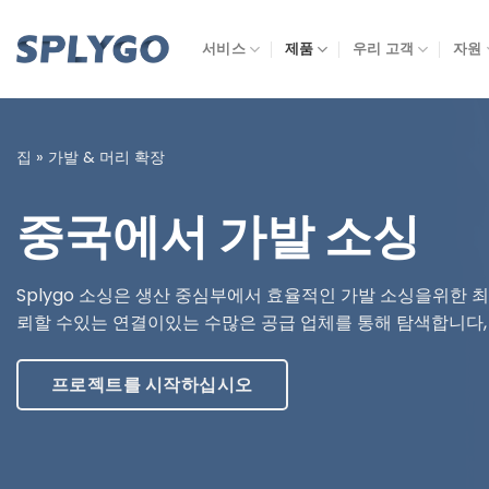
콘
텐
서비스
제품
우리 고객
자원
츠
로
건
너
집
»
가발 & 머리 확장
뜁
니
중국에서 가발 소싱
다
Splygo 소싱은 생산 중심부에서 효율적인 가발 소싱을위한 최
뢰할 수있는 연결이있는 수많은 공급 업체를 통해 탐색합니다, 
프로젝트를 시작하십시오