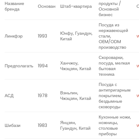
Название
продукты /
Основан
Штаб-квартира
бренда
Основной
бизнес
Посуда из
нержавеющей
Юнфу, Гуандун,
Линкфэр
1993
стали,
w
Китай
OEM/ODM
производство
Скороварки,
Ханчжоу,
посуда, мелкая
Предполагать
1994
Чжэцзян, Китай
бытовая
техника
Посуда с
антипригарным
Вэньлин,
АСД
1978
покрытием,
Чжэцзян, Китай
бездымные
сковороды
Кухонные ножи,
Янцзян,
ножницы,
Шибази
1983
Гуандун, Китай
столовые
приборы