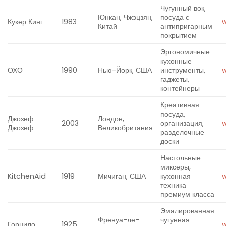
Чугунный вок,
Юнкан, Чжэцзян,
посуда с
Кукер Кинг
1983
Китай
антипригарным
покрытием
Эргономичные
кухонные
ОХО
1990
Нью-Йорк, США
инструменты,
гаджеты,
контейнеры
Креативная
посуда,
Джозеф
Лондон,
2003
организация,
Джозеф
Великобритания
разделочные
доски
Настольные
миксеры,
KitchenAid
1919
Мичиган, США
кухонная
техника
премиум класса
Эмалированная
Френуа-ле-
чугунная
Горнило
1925