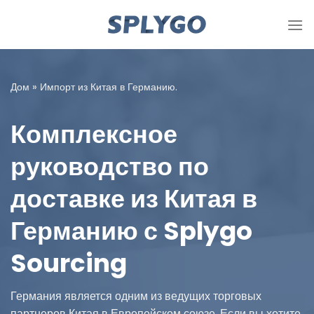
Перейти
к
содержимому
Дом
»
Импорт из Китая в Германию.
Комплексное
руководство по
доставке из Китая в
Германию с Splygo
Sourcing
Германия является одним из ведущих торговых
партнеров Китая в Европейском союзе. Если вы хотите