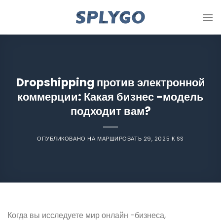
Перейти
к
содержимому
Dropshipping против электронной
коммерции: Какая бизнес -модель
подходит вам?
ОПУБЛИКОВАНО НА
МАРШИРОВАТЬ 29, 2025
К
SS
Когда вы исследуете мир онлайн -бизнеса,