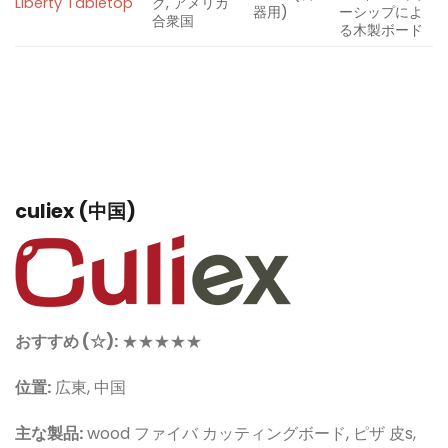
Liberty Tabletop
ク, アメリカ
器用)
ーシップによ
合衆国
る木製ボード
culiex (中国)
おすすめ (☆):
★★★★★
位置:
広東, 中国
主な製品:
w
ood
ファイバ
カッティングボード,
ピザ
皮
s
,