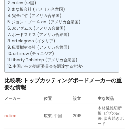
culiex (中国)
まな板会社 (アメリカ合衆国)
完全に竹 (アメリカ合衆国)
ジョン・ブー & co. (アメリカ合衆国)
JKアダムス (アメリカ合衆国)
ボードスミス (アメリカ合衆国)
artelegnno (イタリア)
広葉樹材会社 (アメリカ合衆国)
artisraw (チュニジア)
Liberty Tabletop (アメリカ合衆国)
中国からの切断委員会を調達する方法?
比較表: トップカッティングボードメーカーの重
要な情報
メーカー
位置
設立
主な製品
木材繊維切断
板, ピザの皮,
culiex
広東, 中国
2018
箸, 炭火焼きボ
ード