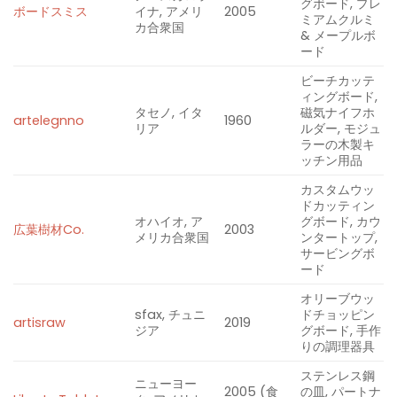
グボード, プレ
ボードスミス
イナ, アメリ
2005
ミアムクルミ
カ合衆国
& メープルボ
ード
ビーチカッテ
ィングボード,
タセノ, イタ
磁気ナイフホ
artelegnno
1960
リア
ルダー, モジュ
ラーの木製キ
ッチン用品
カスタムウッ
ドカッティン
オハイオ, ア
グボード, カウ
広葉樹材Co.
2003
メリカ合衆国
ンタートップ,
サービングボ
ード
オリーブウッ
sfax, チュニ
ドチョッピン
artisraw
2
0
1
9
ジア
グボード, 手作
りの調理器具
ステンレス鋼
ニューヨー
2005 (食
の皿, パートナ