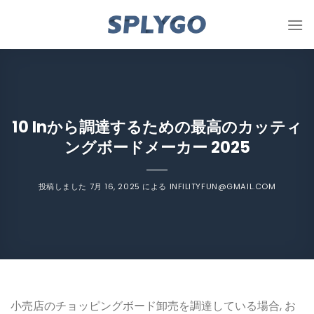
コ
ン
テ
ン
ツ
に
ス
10 Inから調達するための最高のカッティ
キ
ングボードメーカー 2025
ッ
プ
投稿しました
7月 16, 2025
による
INFILITYFUN@GMAIL.COM
小売店のチョッピングボード卸売を調達している場合, お