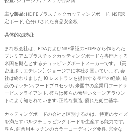
位置:
ジョージア, アメリカ合衆国
主な製品:
HDPEプラスチックカッティングボード, NSF認
定ボード, 色分けされた食品安全板
具体的な説明:
まな板会社は、FDAおよびNSF承認のHDPEから作られた
プレミアムプラスチックカッティングボードを専門とする
米国を拠点とするチョッピングボードメーカーです。 (高
密度ポリエチレン). ジョージアに本社を置いています, 会
社は終わりました 10 レストランを提供する長年の経験, 施
設のキッチン, フードプロセッサ, 米国中の産業用フードサ
ービスクライアント. 彼らは彼らの素早いターンアラウン
ドによく知られています, 正確な製造, 優れた衛生基準.
カッティングボードの会社と区別するのは、特定のサイズ
を満たすバルクチョッピングボードを生産する能力です,
厚さ, 商業用キッチンのカラーコーディング要件. 完全な