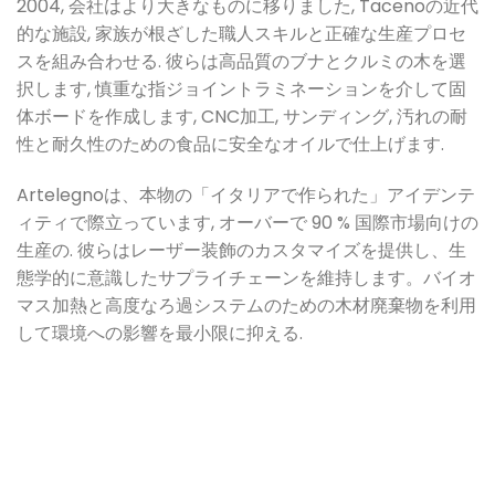
2004, 会社はより大きなものに移りました, Tacenoの近代
的な施設, 家族が根ざした職人スキルと正確な生産プロセ
スを組み合わせる. 彼らは高品質のブナとクルミの木を選
択します, 慎重な指ジョイントラミネーションを介して固
体ボードを作成します, CNC加工, サンディング, 汚れの耐
性と耐久性のための食品に安全なオイルで仕上げます.
Artelegnoは、本物の「イタリアで作られた」アイデンテ
ィティで際立っています, オーバーで 90 % 国際市場向けの
生産の. 彼らはレーザー装飾のカスタマイズを提供し、生
態学的に意識したサプライチェーンを維持します。バイオ
マス加熱と高度なろ過システムのための木材廃棄物を利用
して環境への影響を最小限に抑える
.