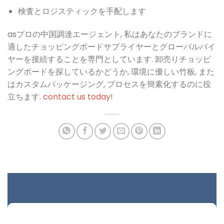
検査とロジスティックを手配します
a
sプロの中国調達エージェント, 私はあなたのブランドに
適したチョッピングボードサプライヤーとグローバルバイ
ヤーを接続することを専門としています. 卸売りチョッピ
ングボードを探しているかどうか, 環境に優しい竹板, また
はカスタムパッケージング, プロセスを簡素化するのに役
立ちます.
c
o
n
t
a
c
t
u
s
t
o
d
a
y
!