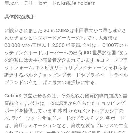
箸
,
c
ハーテリー
b
オード
s
,
k
n
私
f
e
h
o
l
d
e
r
s
具体的な説明:
に設立されました 20
18, Culiexは中国最大かつ最も確立さ
れたチョッピングボードメーカーの1つです, 大規模な
80,000 M²の工場以上 2,000 従業員. 会社は、 6 100万のカ
ッティングボード, オーバーへの出荷 100 世界的な国. 彼ら
の顧客には大手小売業者が含まれています, eコマースプラ
ットフォーム, ホスピタリティサプライチェーン, それらを
調達するバルクチョッピングボードやプライベートラベル
ブランドの立ち上げに最大の選択肢にする.
Culiexを際立たせるのは、その広範な物質的専門知識と垂
直統合です. 彼らは、FSC認定から作られたチョッピング
ボードを提供しています
木材
から
g
メント
s
, アカシアの
木, ラバーウッド, 食品グレードのプラスチック. 各ボード
は、高圧ラミネーションなど、高度な製造プロセスで生産
されています, UVコーティング, 精密CNC彫刻. 厳格なQC