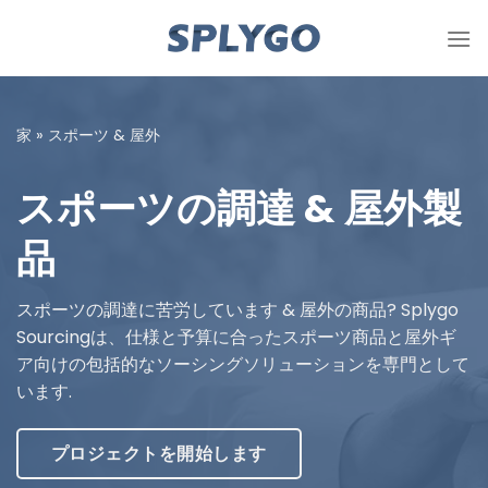
コ
ン
テ
ン
ツ
家
»
スポーツ & 屋外
に
ス
スポーツの調達 & 屋外製
キ
ッ
品
プ
スポーツの調達に苦労しています & 屋外の商品? Splygo
Sourcingは、仕様と予算に合ったスポーツ商品と屋外ギ
ア向けの包括的なソーシングソリューションを専門として
います.
プロジェクトを開始します