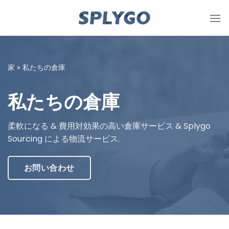
コ
ン
テ
ン
ツ
家
»
私たちの倉庫
に
ス
私たちの倉庫
キ
ッ
プ
柔軟になる & 費用対効果の高い倉庫サービス & Splygo
Sourcing による物流サービス.
お問い合わせ