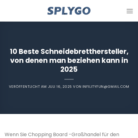
Zum
Inhalt
springen
10 Beste Schneidebretthersteller,
von denen man beziehen kann in
2025
VERÖFFENTLICHT AM
JULI 16, 2025
VON
INFILITYFUN@GMAIL.COM
Wenn Sie Chopping Board -Großhandel für den