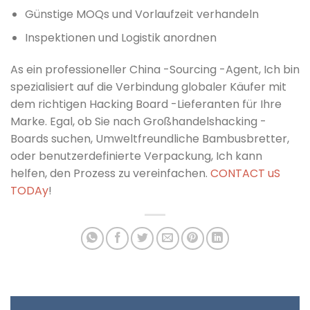
Günstige MOQs und Vorlaufzeit verhandeln
Inspektionen und Logistik anordnen
A
s ein professioneller China -Sourcing -Agent, Ich bin
spezialisiert auf die Verbindung globaler Käufer mit
dem richtigen Hacking Board -Lieferanten für Ihre
Marke. Egal, ob Sie nach Großhandelshacking -
Boards suchen, Umweltfreundliche Bambusbretter,
oder benutzerdefinierte Verpackung, Ich kann
helfen, den Prozess zu vereinfachen.
C
O
N
T
A
C
T
u
S
T
O
D
A
y
!