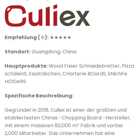
Empfehlung (☆):
★★★★★
Standort:
Guangdong, China
Hauptprodukte:
W
ood
Faser
Schneidebretter,
Pizza
schälen
S
,
Essstäbchen
,
C
Harterie
B
Oard
S
,
k
N
ich
F
e
H
O
l
D
e
R
S
Spezifische Beschreibung:
Gegründet in 20
18, Culiex ist einer der größten und
etabliertesten Chinas -Chopping Board -Hersteller,
mit einem massiven 80,000 m² Fabrik und vorbei
2,000 Mitarbeiter. Das Unternehmen hat eine