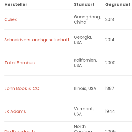
Hersteller
Standort
Gegründet
Guangdong,
Culiex
2018
China
Georgia,
Schneidvorstandsgesellschaft
2
0
1
4
USA
Kalifornien,
Total Bambus
2
0
0
0
USA
John Boos & CO.
Illinois, USA
1887
Vermont,
JK Adams
1944
USA
North
Die Boardmith
Carolina,
2005