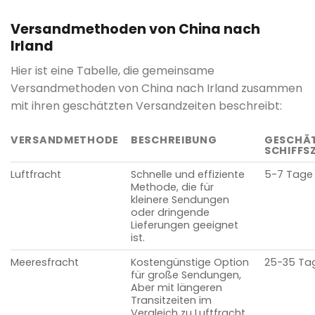
Versandmethoden von China nach
Irland
Hier ist eine Tabelle, die gemeinsame
Versandmethoden von China nach Irland zusammen
mit ihren geschätzten Versandzeiten beschreibt:
VERSANDMETHODE
BESCHREIBUNG
GESCHÄ
SCHIFFSZ
Luftfracht
Schnelle und effiziente
5-7 Tage
Methode, die für
kleinere Sendungen
oder dringende
Lieferungen geeignet
ist.
Meeresfracht
Kostengünstige Option
25-35 Ta
für große Sendungen,
Aber mit längeren
Transitzeiten im
Vergleich zu Luftfracht.