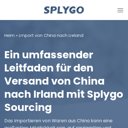
Zum
Inhalt
springen
Heim
»
Lmport von China nach Lreland
Ein umfassender
Leitfaden für den
Versand von China
nach Irland mit Splygo
Sourcing
Das Importieren von Waren aus China kann eine
großartige Möglichkeit sein, auf einzigartige und