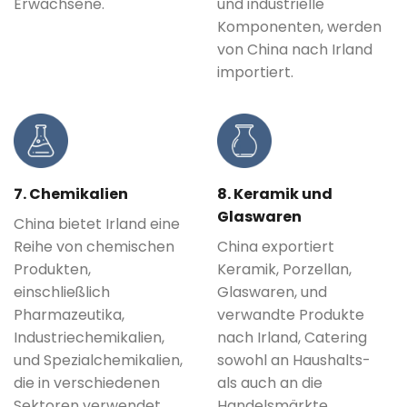
Erwachsene.
und industrielle
Komponenten, werden
von China nach Irland
importiert.
7. Chemikalien
8. Keramik und
Glaswaren
China bietet Irland eine
Reihe von chemischen
China exportiert
Produkten,
Keramik, Porzellan,
einschließlich
Glaswaren, und
Pharmazeutika,
verwandte Produkte
Industriechemikalien,
nach Irland, Catering
und Spezialchemikalien,
sowohl an Haushalts-
die in verschiedenen
als auch an die
Sektoren verwendet
Handelsmärkte.