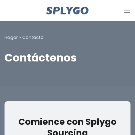
Saltar
al
contenido
Hogar
»
Contacto
Contáctenos
Comience con Splygo
Sourcing