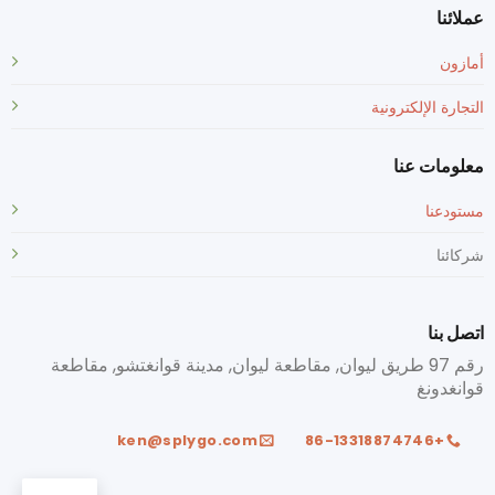
عملائنا
أمازون
التجارة الإلكترونية
معلومات عنا
مستودعنا
شركائنا
اتصل بنا
رقم 97 طريق ليوان, مقاطعة ليوان, مدينة قوانغتشو, مقاطعة
قوانغدونغ
ken@splygo.com
+86-13318874746