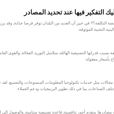
ك التفكير فيها عند تحديد المصادر
فضة التكلفة؟? في حين أن العديد من البلدان توفر فرصا جذابة, وقد برز
نية التحتية الموثوقة.
بب قدراتها التصنيعية الهائلة, سلاسل التوريد الفعالة, والقوى العاملة
ج بأسعار معقولة.
في مجالات مثل خدمات تكنولوجيا المعلومات, المنسوجات, والتصنيع. لقد
ختلف الصناعات, بما في ذلك تطوير البرمجيات ودعم العملاء.
صادرها. ويقدم أجور تنافسية, قاعدة تصنيعية متنامية, والوصول إلى ا