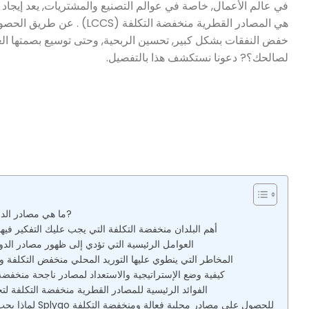
في عالم الأعمال, خاصة في عوالم التصنيع والمشتريات, يعد إيجاد ط
هي المصادر القطرية منخفضة 
خفض النفقات بشكل كبير, تحسين الربحية, وحتى توسيع بصمتها الع
لصالحك؟? دعونا نستكشف هذا بالتفصيل.
ما هي مصادر الدولة منخفضة التكلفة?
أهم البلدان منخفضة التكلفة التي يجب عليك التفكير فيها
العوامل الرئيسية التي تؤدي إلى ظهور مصادر الدو
المخاطر التي ينطوي عليها التوريد المحلي منخفض التكلفة وك
كيفية وضع الإستراتيجية والاستعداد لمصادر ناجحة منخفضة 
الفوائد الرئيسية للمصادر القطرية منخفضة التكلفة ل
لماذا يجب عليك الشراكة مع Splygo للحصول على مصادر محلية فعالة ومنخفضة التكلفة