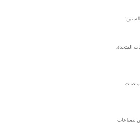
لسنين:
ت المتحدة.
المنصات
اص لصناعات