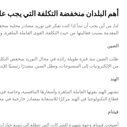
أهم البلدان منخفضة التكلفة التي يجب علي
لذا, من أين يجب أن تبدأ إذا كنت تفكر في توريد مصادر محلية منخ
المقدمة بسبب فعاليتها من حيث التكلفة, القوى العاملة الماهرة, والب
الصين
ظلت الصين منذ فترة طويلة رائدة في مجال التوريد منخفض التكلفة بس
من الإلكترونيات إلى المنسوجات, وتظل الصين مصدرًا رئيسيًا للإنتا
الهند
تشتهر الهند بقوتها العاملة الماهرة وأسعارها التنافسية, وخاصة 
قطاع التكنولوجيا في الهند مركزًا للاستعانة بمصادر خارجية في م
فيتنام
أصبحت فيتنام وجهة شهيرة للشركات التي تتطلع إلى تنويع خيارات م