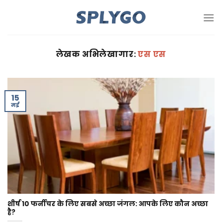
सामग्री
को
छोड़
दें
लेखक अभिलेखागार:
एस एस
15
मई
शीर्ष 10 फर्नीचर के लिए सबसे अच्छा जंगल: आपके लिए कौन अच्छा
है?