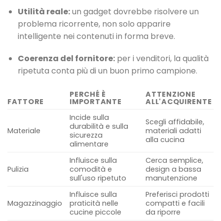
Utilità reale:
un gadget dovrebbe risolvere un
problema ricorrente, non solo apparire
intelligente nei contenuti in forma breve.
Coerenza del fornitore:
per i venditori, la qualità
ripetuta conta più di un buon primo campione.
PERCHÉ È
ATTENZIONE
FATTORE
IMPORTANTE
ALL'ACQUIRENTE
Incide sulla
Scegli affidabile,
durabilità e sulla
Materiale
materiali adatti
sicurezza
alla cucina
alimentare
Influisce sulla
Cerca semplice,
Pulizia
comodità e
design a bassa
sull'uso ripetuto
manutenzione
Influisce sulla
Preferisci prodotti
Magazzinaggio
praticità nelle
compatti e facili
cucine piccole
da riporre