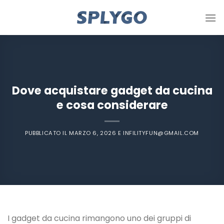
Salta
ai
contenuti
Dove acquistare gadget da cucina
e cosa considerare
PUBBLICATO IL
MARZO 6, 2026
E
INFILITYFUN@GMAIL.COM
I gadget da cucina rimangono uno dei gruppi di