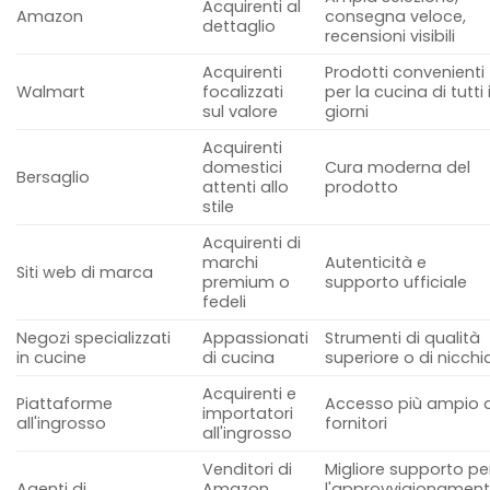
Acquirenti al
Amazon
consegna veloce,
dettaglio
recensioni visibili
Acquirenti
Prodotti convenienti
Walmart
focalizzati
per la cucina di tutti 
sul valore
giorni
Acquirenti
domestici
Cura moderna del
Bersaglio
attenti allo
prodotto
stile
Acquirenti di
marchi
Autenticità e
Siti web di marca
premium o
supporto ufficiale
fedeli
Negozi specializzati
Appassionati
Strumenti di qualità
in cucine
di cucina
superiore o di nicchi
Acquirenti e
Piattaforme
Accesso più ampio a
importatori
all'ingrosso
fornitori
all'ingrosso
Venditori di
Migliore supporto pe
Agenti di
Amazon,
l'approvvigionament